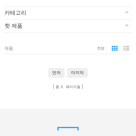
카테고리
핫 제품
제품
전망 :
격자보기
목
먼저
마지막
총
0
페이지들