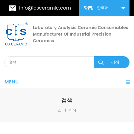
info@csceramic.com
한국어
Laboratory Analysis Ceramic Consumables
Manufacturer Of Industrial Precision
Ceramics
MENU
검색
집
검색