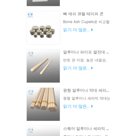
인 선택 입니다 . _ _ _ _
다양한 용도 에 맞게 다양한
뼈 애쉬 큐펠 테이퍼 콘
크기 와 두께 로 제공 됩니다
. _ _
Bone Ash Cupels로 비교할
수 없는 수준의 순도를 달성
읽기 더 많은...
하십시오. 불순물과 불필요한
요소를 제거하도록 설계된 이
컵은 귀금속의 진정한 본질을
알루미나 파이프 열전대 절연체 세라믹 보호 튜브(한쪽 끝 폐쇄) 1-2500mm
추출할 수 있게 해줍니다.
반토 관 이점: 높은 내열성,
좋은 찬 저항 내열성, 산과 알
읽기 더 많은...
칼리 부식에 저항 . 긴 수명.
OEM이 승인되었습니다.
원형 알루미나 막대 세라믹 막대 길이 1-2500mm
원형 알루미나 세라믹 막대는
다른 세라믹보다 중량 대비
읽기 더 많은...
강도가 높으며 더 가볍고 더
강한 부품을 제조하는 데 사
용할 수 있습니다. 다양한 크
스퀘어 알루미나 세라믹 도가니 보트
기와 모양으로 제공됩니다.