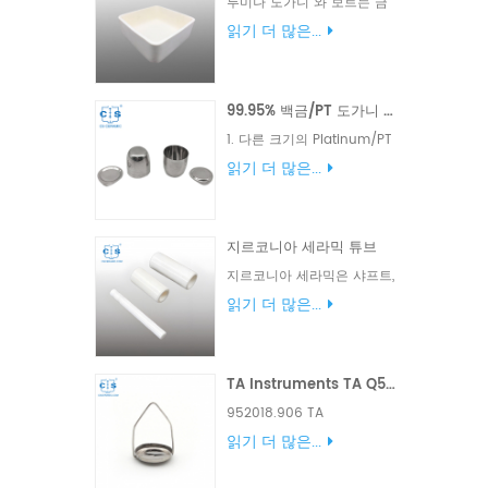
루미나 도가니 와 보트는 금
속 및 비금속 재료 샘플 용해
읽기 더 많은...
뿐만 아니라 실험실 및 산업
분석에 널리 사용됩니다. 다
양한 크기와 모양으로 제공됩
99.95% 백금/PT 도가니 용량 5ml/20ml/30ml/ 50ml/100ml 표준 커버 포함
니다.
1. 다른 크기의 Platinum/PT
Crucible 수행필요에 따라
읽기 더 많은...
.2. Platinum/PT Crucibles
의 설계 도면 또는 사양을 보
내주십시오. 백금/PT 도가니
지르코니아 세라믹 튜브
제조업체 .CS CERMAIC
CO.,LTD
지르코니아 세라믹은 샤프트,
플런저, 밀봉 구조, 자동차 산
읽기 더 많은...
업, 석유 시추 장비, 전기 장비
의 절연 부품, 세라믹 나이프,
세라믹 이발기 예비 부품, 고
TA Instruments TA Q500/Q50/TGA2950/2050용 100µL 백금/Pt 도가니 TGA 샘플 팬 952018.906
밀도, 굽힘 강도 및 파괴 강인
에 사용됩니다. 우리는 고객
952018.906 TA
의 도면, 샘플 및 성능 요구
Instruments TA
읽기 더 많은...
사항에 따라 제품을 공급할
Q500/Q50/TGA
수 있습니다.12
2950/2050 용 100μl 백