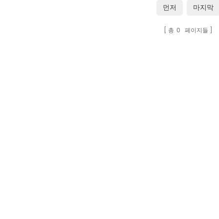
먼저
마지막
총
0
페이지들