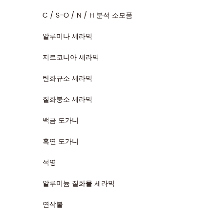
C / S-O / N / H 분석 소모품
알루미나 세라믹
지르코니아 세라믹
탄화규소 세라믹
질화붕소 세라믹
백금 도가니
흑연 도가니
석영
알루미늄 질화물 세라믹
연삭볼