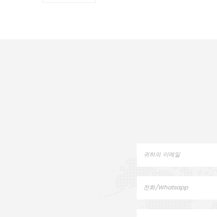
금/Pt 도가니( 샘플 팬) . TA
도가니 및 DSC 샘플 팬 제조
업체 . TA Instruments tga
분석기 대체 샘플 컵.