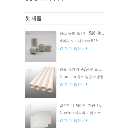
핫 제품
탄소 유황 도가니 528-018 Eltra 90150 Horiba 905.200.380.001 탄소/유황 분석기용 세라믹 도가니
세라믹 도가니 Leco 528-
018. LECO CS230 용 탄소황
읽기 더 많은...
도가니 및 CS 도가니 제조업
체 . Eltra
90148/90149/90150/90152
반토 세라믹 관/관은 둘 다 열려 있습니다 단 하나 구멍 관 길이 1mm-2500mm
Horiba 905.200.380.001
Bruker: JW-N009250423
Al um ina 튜브 양면 개방형
Alpha AR3818 SerCon:
은 일반적으로 다양한 산업
읽기 더 많은...
SC0893 LECO 5 28-
및 실험실 응용 분야 에서 사
018/002-301/002-302
용 됩니다 . 가열 , 냉각 및 건
Elementar
조 와 같은 공정 에 사용 하기
905.200.380.001 안. 탄소
알루미나 세라믹 기판 시트/플레이트
에 이상적 이며 우수한 열 및
황 분석기 원소 분석에 사용
전기 절연 을 제공 할 수 있습
Alumina 세라믹 기판 시트
됩니다.
니다 .
는 고성능 , 신뢰성 및 내구성
읽기 더 많은...
이 요구 되는 용도 에 이상적